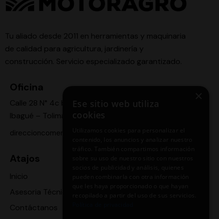
Tu aliado desde 2011 en herramientas y maquinaria
de calidad para agricultura, jardinería y
construcción. Servicio especializado garantizado.
Oficina
×
Calle 28 N° 4c bis -24,
Ese sitio web utiliza
cookies
Ibagué – Tolima
Utilizamos cookies para personalizar el
direccioncomercial.motoragro@gmail.com
contenido, los anuncios y analizar nuestro
tráfico. También compartimos información
Atajos
sobre su uso de nuestro sitio con nuestros
socios de publicidad y análisis, quienes
Inicio
pueden combinarla con otra información
que les haya proporcionado o que hayan
Asesoria Técnica
recopilado a partir del uso de sus servicios.
Política de privacidad
Contáctanos