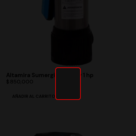
Altamira Sumergible kanky 1 hp
$
850,000