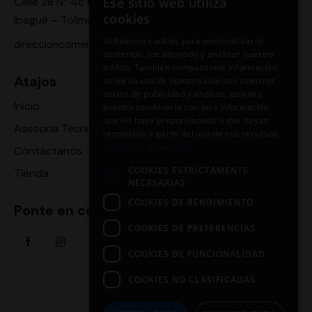
Calle 28 N° 4c bis -24,
Ese sitio web utiliza
cookies
Ibagué – Tolima
Utilizamos cookies para personalizar el
direccioncomercial.motoragro@gmail.com
contenido, los anuncios y analizar nuestro
tráfico. También compartimos información
Atajos
sobre su uso de nuestro sitio con nuestros
socios de publicidad y análisis, quienes
Inicio
pueden combinarla con otra información
que les haya proporcionado o que hayan
Asesoria Técnica
recopilado a partir del uso de sus servicios.
Política de privacidad
Contáctanos
COOKIES ESTRICTAMENTE
Tienda
NECESARIAS
COOKIES DE RENDIMIENTO
Ponte en contacto
COOKIES DE PREFERENCIAS
COOKIES DE FUNCIONALIDAD
COOKIES NO CLASIFICADAS