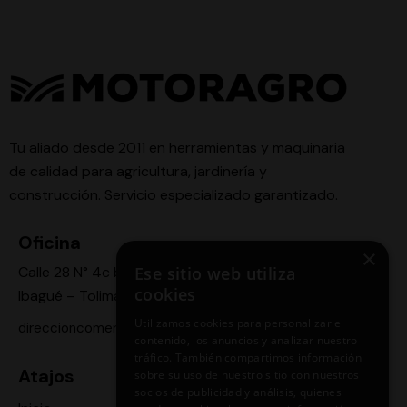
Tu aliado desde 2011 en herramientas y maquinaria
de calidad para agricultura, jardinería y
construcción. Servicio especializado garantizado.
Oficina
×
Calle 28 N° 4c bis -24,
Ese sitio web utiliza
cookies
Ibagué – Tolima
Utilizamos cookies para personalizar el
direccioncomercial.motoragro@gmail.com
contenido, los anuncios y analizar nuestro
tráfico. También compartimos información
Atajos
sobre su uso de nuestro sitio con nuestros
socios de publicidad y análisis, quienes