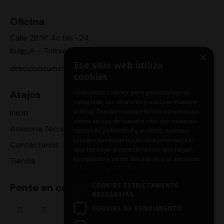
Oficina
Calle 28 N° 4c bis -24,
Ibagué – Tolima
×
Ese sitio web utiliza
direccioncomercial.motoragro@gmail.com
cookies
Utilizamos cookies para personalizar el
Atajos
contenido, los anuncios y analizar nuestro
tráfico. También compartimos información
Inicio
sobre su uso de nuestro sitio con nuestros
Asesoria Técnica
socios de publicidad y análisis, quienes
pueden combinarla con otra información
Contáctanos
que les haya proporcionado o que hayan
recopilado a partir del uso de sus servicios.
Tienda
Política de privacidad
COOKIES ESTRICTAMENTE
Ponte en contacto
NECESARIAS
COOKIES DE RENDIMIENTO