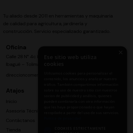
Tu aliado desde 2011 en herramientas y maquinaria
de calidad para agricultura, jardinería y
construcción. Servicio especializado garantizado.
Oficina
×
Ese sitio web utiliza
Calle 28 N° 4c bis -24,
cookies
Ibagué – Tolima
Utilizamos cookies para personalizar el
direccioncomercial.motoragro@gmail.com
contenido, los anuncios y analizar nuestro
tráfico. También compartimos información
Atajos
sobre su uso de nuestro sitio con nuestros
socios de publicidad y análisis, quienes
Inicio
pueden combinarla con otra información
que les haya proporcionado o que hayan
Asesoria Técnica
recopilado a partir del uso de sus servicios.
Política de privacidad
Contáctanos
COOKIES ESTRICTAMENTE
Tienda