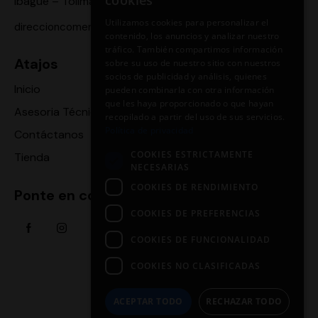
cookies
Ibagué – Tolima
Utilizamos cookies para personalizar el
direccioncomercial.motoragro@gmail.com
contenido, los anuncios y analizar nuestro
tráfico. También compartimos información
Atajos
sobre su uso de nuestro sitio con nuestros
socios de publicidad y análisis, quienes
Inicio
pueden combinarla con otra información
que les haya proporcionado o que hayan
Asesoria Técnica
recopilado a partir del uso de sus servicios.
Política de privacidad
Contáctanos
COOKIES ESTRICTAMENTE
Tienda
NECESARIAS
COOKIES DE RENDIMIENTO
Ponte en contacto
COOKIES DE PREFERENCIAS
COOKIES DE FUNCIONALIDAD
COOKIES NO CLASIFICADAS
ACEPTAR TODO
RECHAZAR TODO